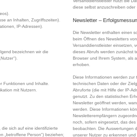
Versanddienstleister nutzt die D
diese selbst anzuschreiben oder
eos).
e an Inhalten, Zugriffszeiten).
Newsletter – Erfolgsmessu
ationen, IP-Adressen).
Die Newsletter enthalten einen so
beim Öffnen des Newsletters von
Versanddienstleister einsetzen,
lgend bezeichnen wir die
dieses Abrufs werden zunächst t
Nutzer“).
Browser und Ihrem System, als a
erhoben.
Diese Informationen werden zur 
r Funktionen und Inhalte.
technischen Daten oder der Ziel
ation mit Nutzern.
Abruforte (die mit Hilfe der IP-A
genutzt. Zu den statistischen Erh
Newsletter geöffnet werden, wann
werden. Diese Informationen kö
Newsletterempfängern zugeordne
noch, sofern eingesetzt, das des
ie sich auf eine identifizierte
beobachten. Die Auswertungen d
en „betroffene Person“) beziehen;
unserer Nutzer zu erkennen und 