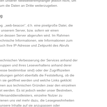
aten unserer Newsletterempfänger jedoch nicht, um
 um die Daten an Dritte weiterzugeben.
ng
g. „web-beacon“, d.h. eine pixelgroße Datei, die
 unserem Server, bzw. sofern wir einen
 von dessen Server abgerufen wird. Im Rahmen
echnische Informationen, wie Informationen zum
uch Ihre IP-Adresse und Zeitpunkt des Abrufs
technischen Verbesserung der Services anhand der
gruppen und ihres Leseverhaltens anhand derer
dresse bestimmbar sind) oder der Zugriffszeiten
ebungen gehört ebenfalls die Feststellung, ob die
 sie geöffnet werden und welche Links geklickt
nnen aus technischen Gründen zwar den einzelnen
t werden. Es ist jedoch weder unser Bestreben,
 Versanddienstleisters, einzelne Nutzer zu
ienen uns viel mehr dazu, die Lesegewohnheiten
unsere Inhalte auf sie anzupassen oder