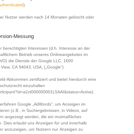
authenticated
).
r Nutzer werden nach 14 Monaten gelöscht oder
rsion-Messung
 berechtigten Interessen (d.h. Interesse an der
haftlichem Betrieb unseres Onlineangebotes im
DSGVO) die Dienste der Google LLC, 1600
 View, CA 94043, USA, („Google“).
eld-Abkommen zertifiziert und bietet hierdurch eine
schutzrecht einzuhalten
participant?id=a2zt000000001L5AAI&status=Active).
verfahren Google „AdWords“, um Anzeigen im
ren (z.B., in Suchergebnissen, in Videos, auf
ern angezeigt werden, die ein mutmaßliches
. Dies erlaubt uns Anzeigen für und innerhalb
er anzuzeigen, um Nutzern nur Anzeigen zu