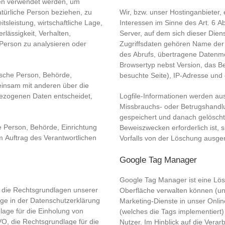
en verwendet werden, um
atürliche Person beziehen, zu
Wir, bzw. unser Hostinganbieter,
sleistung, wirtschaftliche Lage,
Interessen im Sinne des Art. 6 Ab
rlässigkeit, Verhalten,
Server, auf dem sich dieser Dien
 Person zu analysieren oder
Zugriffsdaten gehören Name der
des Abrufs, übertragene Datenme
Browsertyp nebst Version, das B
stische Person, Behörde,
besuchte Seite), IP-Adresse und 
meinsam mit anderen über die
bezogenen Daten entscheidet,
Logfile-Informationen werden aus
Missbrauchs- oder Betrugshandl
gespeichert und danach gelöscht
he Person, Behörde, Einrichtung
Beweiszwecken erforderlich ist, s
 Auftrag des Verantwortlichen
Vorfalls von der Löschung aus
Google Tag Manager
Google Tag Manager ist eine Lös
 die Rechtsgrundlagen unserer
Oberfläche verwalten können (un
ge in der Datenschutzerklärung
Marketing-Dienste in unser Onli
lage für die Einholung von
(welches die Tags implementiert
SGVO, die Rechtsgrundlage für die
Nutzer. Im Hinblick auf die Ver