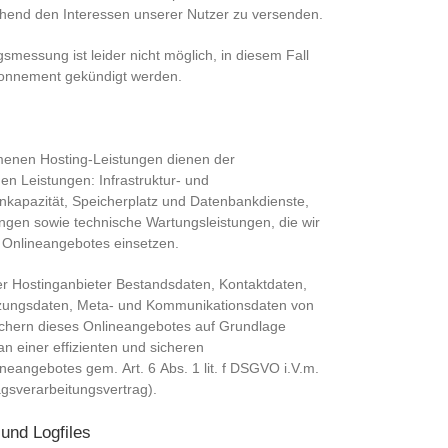
echend den Interessen unserer Nutzer zu versenden.
gsmessung ist leider nicht möglich, in diesem Fall
onnement gekündigt werden.
enen Hosting-Leistungen dienen der
en Leistungen: Infrastruktur- und
enkapazität, Speicherplatz und Datenbankdienste,
ungen sowie technische Wartungsleistungen, die wir
 Onlineangebotes einsetzen.
ser Hostinganbieter Bestandsdaten, Kontaktdaten,
utzungsdaten, Meta- und Kommunikationsdaten von
chern dieses Onlineangebotes auf Grundlage
an einer effizienten und sicheren
neangebotes gem. Art. 6 Abs. 1 lit. f DSGVO i.V.m.
gsverarbeitungsvertrag).
und Logfiles