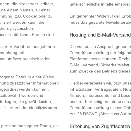
ehen, die direkt oder indirekt,
unterschiedliche Inhalte entspr
 wie einem Namen, zu einer
nnung (z.B. Cookie) oder zu
Ein getrennter Widerruf der Erfol
iziert werden kann, die
muss das gesamte Newsletterab
chen, psychischen,
 dieser natürlichen Person sind.
Hosting und E-Mail-Versand
isierter Verfahren ausgeführte
Die von uns in Anspruch genomm
mmenhang mit
Zurverfügungstellung der folgend
und umfasst praktisch jeden
Plattformdienstleistungen, Rech
E-Mail-Versand, Sicherheitsleist
zum Zwecke des Betriebs dieses
ogener Daten in einer Weise,
ung zusätzlicher Informationen
Hierbei verarbeiten wir, bzw. un
 zugeordnet werden können,
Inhaltsdaten, Vertragsdaten, N
t aufbewahrt werden und
Kunden, Interessenten und Besu
rliegen, die gewährleisten,
unserer berechtigten Interessen 
fizierten oder identifizierbaren
Zurverfügungstellung dieses Onli
Art. 28 DSGVO (Abschluss Auftra
ung personenbezogener Daten, die
Erhebung von Zugriffsdaten 