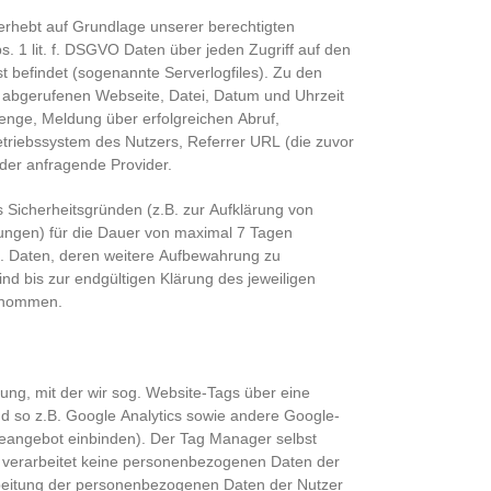
 erhebt auf Grundlage unserer berechtigten
s. 1 lit. f. DSGVO Daten über jeden Zugriff auf den
st befindet (sogenannte Serverlogfiles). Zu den
 abgerufenen Webseite, Datei, Datum und Uhrzeit
nge, Meldung über erfolgreichen Abruf,
etriebssystem des Nutzers, Referrer URL (die zuvor
der anfragende Provider.
 Sicherheitsgründen (z.B. zur Aufklärung von
ungen) für die Dauer von maximal 7 Tagen
. Daten, deren weitere Aufbewahrung zu
ind bis zur endgültigen Klärung des jeweiligen
genommen.
ung, mit der wir sog. Website-Tags über eine
d so z.B. Google Analytics sowie andere Google-
neangebot einbinden). Der Tag Manager selbst
) verarbeitet keine personenbezogenen Daten der
arbeitung der personenbezogenen Daten der Nutzer