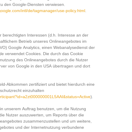
zu den Google-Diensten verwiesen.
google.com/intl/de/tagmanager/use-policy.html
.
 berechtigten Interessen (d.h. Interesse an der
haftlichem Betrieb unseres Onlineangebotes im
DSGVO) Google Analytics, einen Webanalysedienst der
le verwendet Cookies. Die durch das Cookie
enutzung des Onlineangebotes durch die Nutzer
rver von Google in den USA übertragen und dort
eld-Abkommen zertifiziert und bietet hierdurch eine
schutzrecht einzuhalten
participant?id=a2zt000000001L5AAI&status=Active
).
 in unserem Auftrag benutzen, um die Nutzung
die Nutzer auszuwerten, um Reports über die
lineangebotes zusammenzustellen und um weitere,
ngebotes und der Internetnutzung verbundene