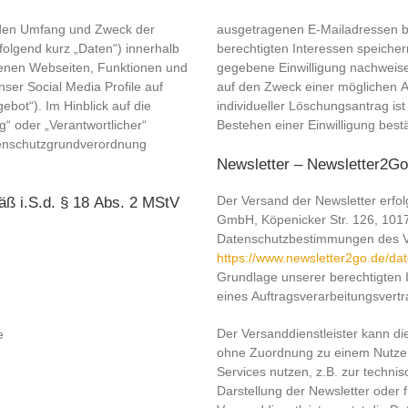
, den Umfang und Zweck der
ausgetragenen E-Mailadressen bi
lgend kurz „Daten“) innerhalb
berechtigten Interessen speicher
enen Webseiten, Funktionen und
gegebene Einwilligung nachweise
ser Social Media Profile auf
auf den Zweck einer möglichen 
bot“). Im Hinblick auf die
individueller Löschungsantrag ist
g“ oder „Verantwortlicher“
Bestehen einer Einwilligung bestä
atenschutzgrundverordnung
Newsletter – Newsletter2Go
Der Versand der Newsletter erfol
äß i.S.d. § 18 Abs. 2 MStV
GmbH, Köpenicker Str. 126, 1017
Datenschutzbestimmungen des Ver
https://www.newsletter2go.de/da
Grundlage unserer berechtigten I
eines Auftragsverarbeitungsvert
Der Versanddienstleister kann d
e
ohne Zuordnung zu einem Nutzer
Services nutzen, z.B. zur techn
Darstellung der Newsletter oder 