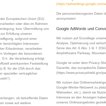
(https://adssettings.google.com/
Die personenbezogenen Daten de
anonymisiert.
b der Europäischen Union (EU)
erarbeiten oder dies im Rahmen
Google AdWords und Conve
fenlegung, bzw. Übermittlung von
 zur Erfüllung unserer
Wir nutzen auf Grundlage unserer
nwilligung, aufgrund einer
Analyse, Optimierung und wirtsc
er berechtigten Interessen
Sinne des Art. 6 Abs. 1 lit. f. 
cher Erlaubnisse, verarbeiten
Amphitheatre Parkway, Mountain
eim Vorliegen der besonderen
 D.h. die Verarbeitung erfolgt
Google ist unter dem Privacy-Shi
fiziell anerkannten Feststellung
Garantie, das europäische Daten
z.B. für die USA durch das
(https://www.privacyshield.gov/
r spezieller vertraglicher
seln“).
Wir nutzen das Onlinemarketing
Google-Werbe-Netzwerk zu platzie
Webseiten, etc.), damit sie Nutz
Interesse an den Anzeigen haben
verlangen, ob betreffende Daten
unseres Onlineangebotes gezielt
ten sowie auf weitere