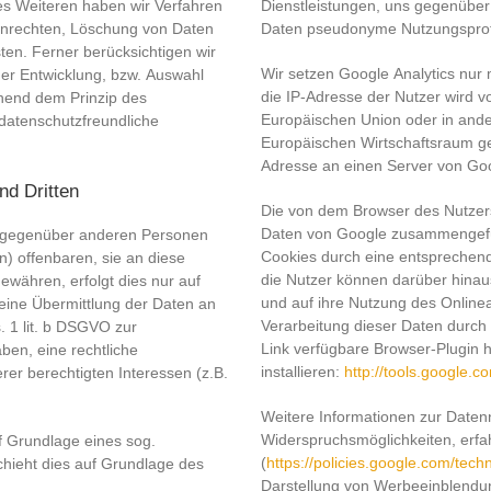
es Weiteren haben wir Verfahren
Dienstleistungen, uns gegenüber
enrechten, Löschung von Daten
Daten pseudonyme Nutzungsprofil
en. Ferner berücksichtigen wir
Wir setzen Google Analytics nur 
er Entwicklung, bzw. Auswahl
die IP-Adresse der Nutzer wird v
hend dem Prinzip des
Europäischen Union oder in and
datenschutzfreundliche
Europäischen Wirtschaftsraum gek
Adresse an einen Server von Goo
nd Dritten
Die von dem Browser des Nutzers
Daten von Google zusammengefüh
n gegenüber anderen Personen
Cookies durch eine entsprechend
) offenbaren, sie an diese
die Nutzer können darüber hinau
gewähren, erfolgt dies nur auf
und auf ihre Nutzung des Onlin
 eine Übermittlung der Daten an
Verarbeitung dieser Daten durch
s. 1 lit. b DSGVO zur
Link verfügbare Browser-Plugin 
haben, eine rechtliche
installieren:
http://tools.google.
rer berechtigten Interessen (z.B.
Weitere Informationen zur Daten
Widerspruchsmöglichkeiten, erfa
uf Grundlage eines sog.
(
https://policies.google.com/tech
chieht dies auf Grundlage des
Darstellung von Werbeeinblendu