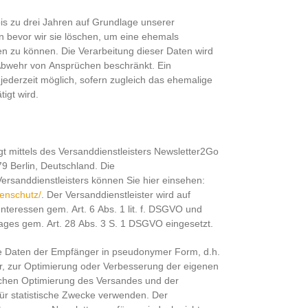
s zu drei Jahren auf Grundlage unserer
n bevor wir sie löschen, um eine ehemals
n zu können. Die Verarbeitung dieser Daten wird
Abwehr von Ansprüchen beschränkt. Ein
 jederzeit möglich, sofern zugleich das ehemalige
tigt wird.
gt mittels des Versanddienstleisters Newsletter2Go
9 Berlin, Deutschland. Die
sanddienstleisters können Sie hier einsehen:
tenschutz/
. Der Versanddienstleister wird auf
nteressen gem. Art. 6 Abs. 1 lit. f. DSGVO und
rages gem. Art. 28 Abs. 3 S. 1 DSGVO eingesetzt.
ie Daten der Empfänger in pseudonymer Form, d.h.
, zur Optimierung oder Verbesserung der eigenen
ischen Optimierung des Versandes und der
für statistische Zwecke verwenden. Der