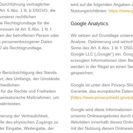
Durchführung vertraglicher
wird auf die folgenden Angaben 
t. 6 Abs. 1 lit. b DSGVO, die
Nutzungsrichtlinien:
https://www.
unserer rechtlichen
die Rechtsgrundlage für die
Google Analytics
ssen ist Art. 6 Abs. 1 lit. f
en der betroffenen Person oder
Wir setzen auf Grundlage unserer
ng personenbezogener Daten
Analyse, Optimierung und wirtsc
VO als Rechtsgrundlage.
Sinne des Art. 6 Abs. 1 lit. f. 
Google LLC („Google“) ein. Goog
erzeugten Informationen über B
werden in der Regel an einen Se
r Berücksichtigung des Stands
gespeichert.
Art, des Umfangs, der Umstände
hiedlichen
Google ist unter dem Privacy-Shi
 für die Rechte und Freiheiten
Garantie, das europäische Daten
organisatorische Maßnahmen, um
(
https://www.privacyshield.gov/
ährleisten.
Google wird diese Informationen
rung der Vertraulichkeit,
unseres Onlineangebotes durch 
rolle des physischen Zugangs zu
Aktivitäten innerhalb dieses On
 der Eingabe, Weitergabe, der
mit der Nutzung dieses Onlinea